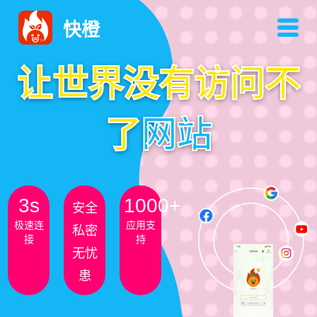
快橙
让世界没有访问不
了
网站
3s
1000+
安全
极速连
应用支
私密
接
持
无忧
患